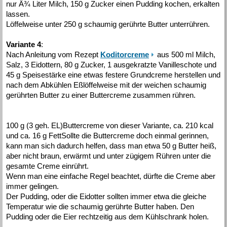
nur Â¾ Liter Milch, 150 g Zucker einen Pudding kochen, erkalten
lassen.
Löffelweise unter 250 g schaumig gerührte Butter unterrühren.
Variante 4
:
Nach Anleitung vom Rezept
Koditorcreme
aus 500 ml Milch,
Salz, 3 Eidottern, 80 g Zucker, 1 ausgekratzte Vanilleschote und
45 g Speisestärke eine etwas festere Grundcreme herstellen und
nach dem Abkühlen Eßlöffelweise mit der weichen schaumig
gerührten Butter zu einer Buttercreme zusammen rühren.
100 g (3 geh. EL)Buttercreme von dieser Variante, ca. 210 kcal
und ca. 16 g FettSollte die Buttercreme doch einmal gerinnen,
kann man sich dadurch helfen, dass man etwa 50 g Butter heiß,
aber nicht braun, erwärmt und unter zügigem Rühren unter die
gesamte Creme einrührt.
Wenn man eine einfache Regel beachtet, dürfte die Creme aber
immer gelingen.
Der Pudding, oder die Eidotter sollten immer etwa die gleiche
Temperatur wie die schaumig gerührte Butter haben. Den
Pudding oder die Eier rechtzeitig aus dem Kühlschrank holen.