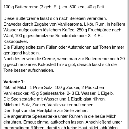
100 g Buttercreme (3 geh. EL), ca. 500 kcal, 40 g Fett
Diese Buttercreme lässt sich nach Belieben verändern.
Entweder durch Zugabe von Vanillearoma, Likör, Rum, in heißem
Wasser aufgelöstem löslichem Kaffee, 250 g Fruchtpüree nach
Wahl, 100 g geschmolzene Schokolade oder 3 - 4 EL
Kakaopulver.
Die Füllung sollte zum Füllen oder Aufstreichen auf Torten immer
genügend kalt sein.
Noch fester wird die Creme, wenn man zur Buttercreme noch 20
g geschmolzenes Kokosfett hinzu gibt, danach lässt sich die
Torte besser aufschneiden.
Variante 1:
450 ml Milch, 1 Prise Salz, 100 g Zucker, 2 Päckchen
Vanillezucker, 45 g Speisestärke, 2- 3 EL Wasser, 1 Eigelb.
Die Speisestärke mit Wasser und 1 Eigelb glatt rühren.
Milch mit Salz, Zucker, Vanillezucker aufkochen.
Den Topf von der Herdplatte zur Seite ziehen.
Die angerührte Speisestärke unter Rühren in die heiße Milch
einrühren. Erneut einmal aufkochen lassen. Anschließend unter
mehrmaligem Rühren, damit sich keine Haut bildet, abkühlen