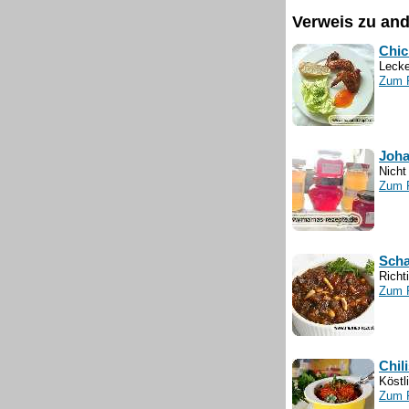
Verweis zu an
Chic
Lecke
Zum 
Joha
Nicht
Zum 
Scha
Richt
Zum 
Chil
Köstl
Zum 