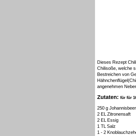
Dieses Rezept Chili
Chilisoße, welche 
Bestreichen von Gef
Hähnchenflügel(Chic
angenehmen Nebene
Zutaten:
für für 
250 g Johannisbeer
2 EL Zitronensaft
2 EL Essig
1 TL Salz
1 - 2 Knoblauchzeh