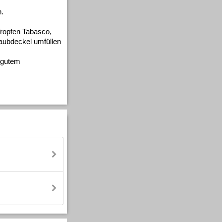
n.
Tropfen Tabasco,
raubdeckel umfüllen
t gutem