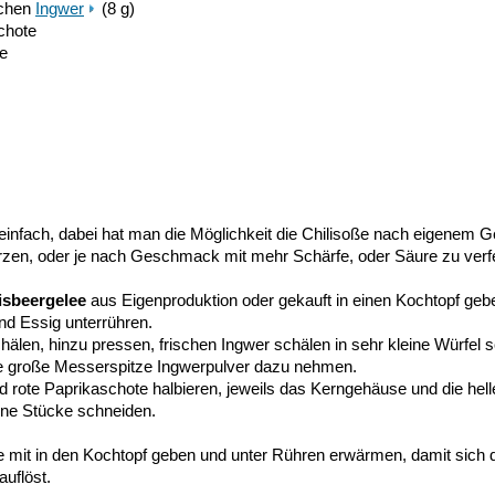
schen
Ingwer
(8 g)
schote
te
t einfach, dabei hat man die Möglichkeit die Chilisoße nach eigenem
zen, oder je nach Geschmack mit mehr Schärfe, oder Säure zu verfe
isbeergelee
aus Eigenproduktion oder gekauft in einen Kochtopf geb
und Essig unterrühren.
len, hinzu pressen, frischen Ingwer schälen in sehr kleine Würfel s
ne große Messerspitze Ingwerpulver dazu nehmen.
d rote Paprikaschote halbieren, jeweils das Kerngehäuse und die hell
ine Stücke schneiden.
it in den Kochtopf geben und unter Rühren erwärmen, damit sich 
uflöst.