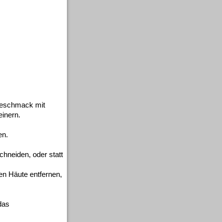
 Geschmack mit
inern.
en.
chneiden, oder statt
en Häute entfernen,
das