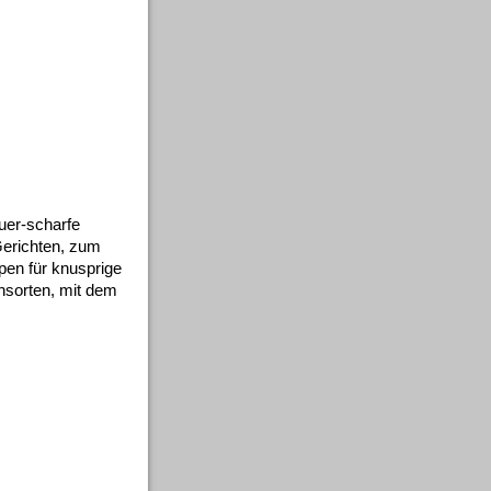
auer-scharfe
Gerichten, zum
pen für knusprige
hsorten, mit dem