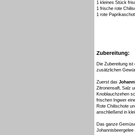
1 kleines Stück fri
1 frische rote Chili
1 rote Paprikascho
Zubereitung:
Die Zubereitung is
zusätzlichen Gewür
Zuerst das
Johann
Zitronensaft, Salz 
Knoblauchzehen schä
frischen Ingwer ei
Rote Chilischote un
anschließend in kle
Das ganze Gemüse m
Johannisbeergelee a