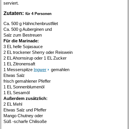
serviert.
Zutaten:
für 4 Personen
Ca. 500 g Hähnchenbrustfilet
Ca. 500 g Auberginen und
Salz zum Bestreuen
Für die Marinade:
3 EL helle Sojasauce
2 EL trockener Sherry oder Reiswein
2 EL Ahornsirup oder 1 EL Zucker
1 EL Zitronensaft
1 Messerspitze
Ingwer
gemahlen
Etwas Salz
frisch gemahlener Pfeffer
1 EL Sonnenblumenöl
1 EL Sesamöl
Außerdem zusätzlich:
2 EL Mehl
Etwas Salz und Pfeffer
Mango Chutney oder
Süß -scharfe Chilisoße