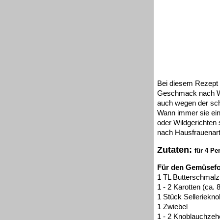
Bei diesem Rezept 
Geschmack nach We
auch wegen der sch
Wann immer sie ein
oder Wildgerichten 
nach Hausfrauenart 
Zutaten:
für 4 Pe
Für den Gemüsef
1 TL Butterschmalz
1 - 2 Karotten (ca. 
1 Stück Sellerieknol
1 Zwiebel
1 - 2 Knoblauchzeh