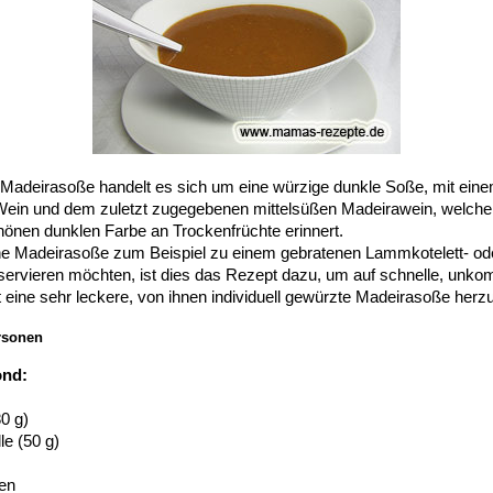
Madeirasoße handelt es sich um eine würzige dunkle Soße, mit ei
in und dem zuletzt zugegebenen mittelsüßen Madeirawein, welcher
önen dunklen Farbe an Trockenfrüchte erinnert.
e Madeirasoße zum Beispiel zu einem gebratenen Lammkotelett- oder
servieren möchten, ist dies das Rezept dazu, um auf schnelle, unkom
eine sehr leckere, von ihnen individuell gewürzte Madeirasoße herzu
rsonen
ond:
80 g)
le (50 g)
en