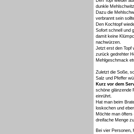
Den Topf wieder auf
dunkle Mehlschwitz
Dazu die Mehlschwit
verbrannt sein sollt
Den Kochtopf wiede
Sofort schnell und 
damit keine Klümp
nachwürzen.
Jetzt erst den Topf
zurück gedrehter He
Mehlgeschmack etwa
Zuletzt die Soße, s
Salz und Pfeffer wü
Kurz vor dem Serv
schöne glänzende F
einrührt.
Hat man beim Brate
loskochen und eben
Möchte man öfters 
dreifache Menge zu 
Bei vier Personen, 