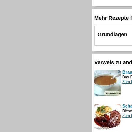
Mehr Rezepte f
Grundlagen
Verweis zu an
Bra
Das F
Zum 
Scha
Diese
Zum 