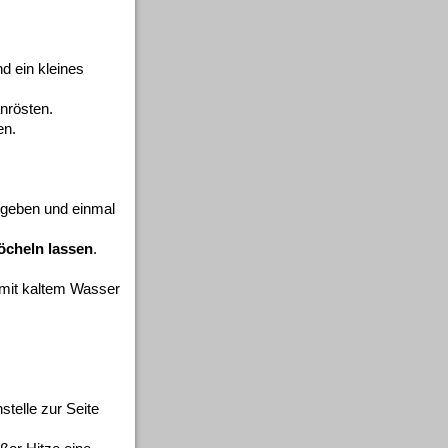
d ein kleines
nrösten.
en.
f geben und einmal
öcheln lassen
.
 mit kaltem Wasser
telle zur Seite