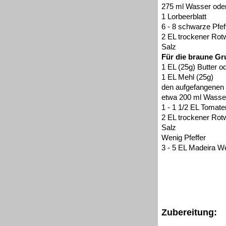
275 ml Wasser ode
1 Lorbeerblatt
6 - 8 schwarze Pfef
2 EL trockener Rot
Salz
Für die braune G
1 EL (25g) Butter o
1 EL Mehl (25g)
den aufgefangene
etwa 200 ml Wasse
1 - 1 1/2 EL Tomat
2 EL trockener Rot
Salz
Wenig Pfeffer
3 - 5 EL Madeira 
Zubereitung: