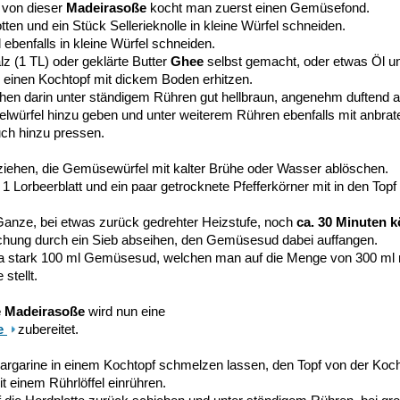
 von dieser
Madeirasoße
kocht man zuerst einen Gemüsefond.
ten und ein Stück Sellerieknolle in kleine Würfel schneiden.
 ebenfalls in kleine Würfel schneiden.
z (1 TL) oder geklärte Butter
Ghee
selbst gemacht, oder etwas Öl un
n einen Kochtopf mit dickem Boden erhitzen.
n darin unter ständigem Rühren gut hellbraun, angenehm duftend a
belwürfel hinzu geben und unter weiterem Rühren ebenfalls mit anbrat
uch hinzu pressen.
 ziehen, die Gemüsewürfel mit kalter Brühe oder Wasser ablöschen.
 1 Lorbeerblatt und ein paar getrocknete Pfefferkörner mit in den Top
anze, bei etwas zurück gedrehter Heizstufe, noch
ca. 30 Minuten k
ung durch ein Sieb abseihen, den Gemüsesud dabei auffangen.
wa stark 100 ml Gemüsesud, welchen man auf die Menge von 300 ml
 stellt.
he Madeirasoße
wird nun eine
e
zubereitet.
argarine in einem Kochtopf schmelzen lassen, den Topf von der Kochs
t einem Rührlöffel einrühren.