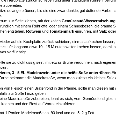
 die Herdplatte zurück schieben und unter ständigem Rühren, bei gro
e zubereiten.
ze solange bräunen, bis sie eine zwar dunkle, gut duftende Farbe ha
e.
rum zur Seite ziehen, mit der kalten
Gemüsesud/Wassermischung
gründlich mit einem Rührlöffel oder einem Schneebesen, die braune 
chen entstehen,
Rotwein
und
Tomatenmark
einrühren, mit
Salz ode
 wieder auf die Kochplatte zurück schieben, einmal aufkochen lassen
izstufe langsam etwa 10 - 15 Minuten weiter kochen lassen, damit s
s verflüchtigt.
ollte sie zu dickflüssig sein, mit etwas Brühe verdünnen, nach eig
rzen.
ieren, 3 - 5 EL Madeirawein unter die heiße Soße unterrühren.
Ei
arbe bekommt die Madeirasoße, wenn man zuletzt ein kleines Stück
n von Fleisch einen Bratenfond in der Pfanne, sollte man diesen mit
falls zur Soße hinzu geben.
eine Madeirasoße zubereiten, lohnt es sich, vom Gemüsefond gleich 
kochen und den Rest auf Vorrat einzufrieren.
hat 1 Portion Madeirasoße ca. 90 kcal und ca. 5, 2 g Fett