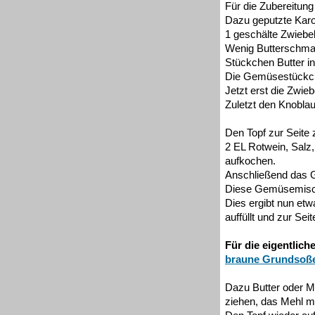
Für die Zubereitung
Dazu geputzte Karot
1 geschälte Zwiebel
Wenig Butterschmal
Stückchen Butter i
Die Gemüsestückche
Jetzt erst die Zwie
Zuletzt den Knobla
Den Topf zur Seite
2 EL Rotwein, Salz,
aufkochen.
Anschließend das G
Diese Gemüsemisch
Dies ergibt nun et
auffüllt und zur Seite
Für die eigentlic
braune Grundsoß
Dazu Butter oder M
ziehen, das Mehl mi