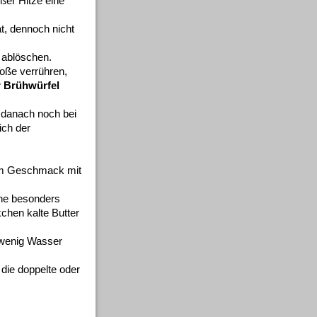
ßer Hitze eine
t, dennoch nicht
ablöschen.
Soße verrühren,
r Brühwürfel
, danach noch bei
ich der
enem Geschmack mit
ne besonders
chen kalte Butter
 wenig Wasser
die doppelte oder