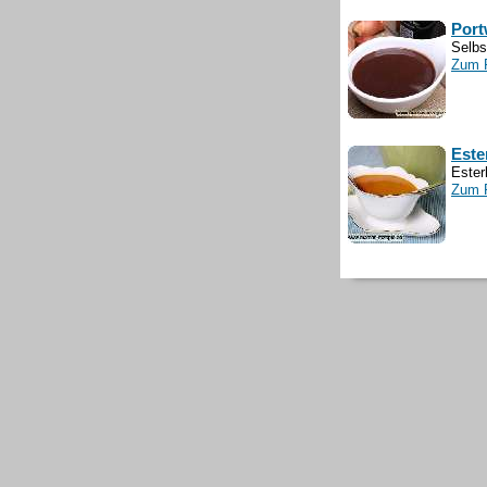
Port
Selbs
Zum 
Este
Ester
Zum 