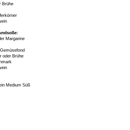
r Brühe
ferkörner
wein
rundsoße:
der Margarine
n Gemüsefond
r oder Brühe
enmark
wein
Wein Medium Süß