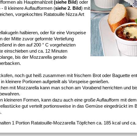
aufformen als Hauptmahlzeit
(siehe Bild
) oder
 - 8 kleinere Auflaufformen (
siehe 2. Bild
) mit
eichen, vorgekochtes Ratatouille Nizza Art
lakugeln halbieren, oder für eine Vorspeise
 in der Mitte zuvor geformte Vertiefung
eßend in den auf 200 ° C vorgeheizten
te einschieben und ca. 12 Minuten
olange, bis der Mozzarella gerade
berbacken.
kofen, noch gut heiß zusammen mit frischem Brot oder Baguette ent
in kleinere Portionen aufgeteilt als Vorspeise genießen.
hen mit Mozzarella kann man schon am Vorabend herrichten und b
fbewahren.
en kleineren Formen, kann dazu auch eine große Auflaufform mit dem R
ellastücke gut verteilt portionsweise in das Gemüse eingedrückt im 
.
alten 1 Portion Ratatouille-Mozzarella Töpfchen ca. 185 kcal und ca. 