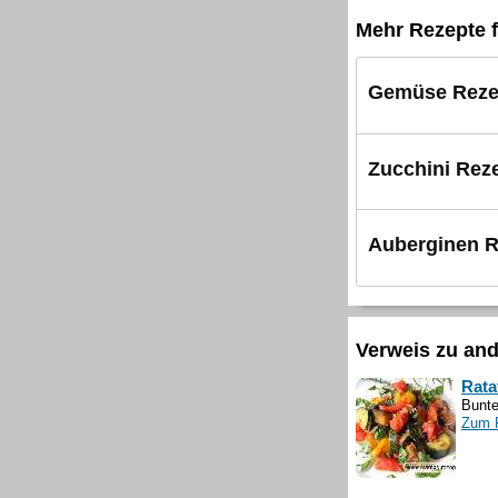
Mehr Rezepte f
Gemüse Reze
Zucchini Rez
Auberginen R
Verweis zu an
Rata
Bunte
Zum 