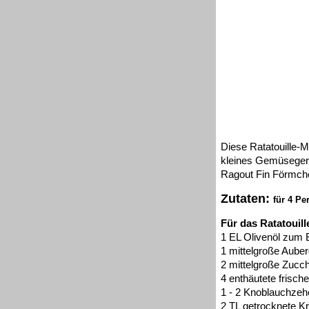
Diese Ratatouille-
kleines Gemüsegeri
Ragout Fin Förmchen
Zutaten:
für 4 Pe
Für das Ratatouil
1 EL Olivenöl zum 
1 mittelgroße Auber
2 mittelgroße Zucch
4 enthäutete frisch
1 - 2 Knoblauchzeh
2 TL getrocknete K