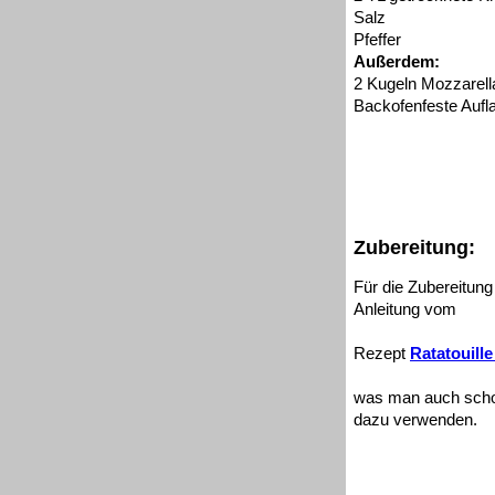
Salz
Pfeffer
Außerdem:
2 Kugeln Mozzarella
Backofenfeste Aufl
Zubereitung:
Für die Zubereitun
Anleitung vom
Rezept
Ratatouille
was man auch schon
dazu verwenden.