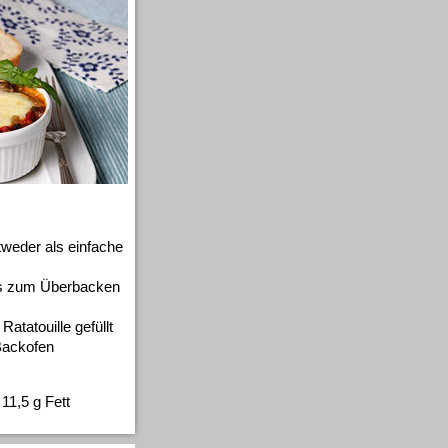
weder als einfache
is zum Überbacken
atatouille gefüllt
Backofen
11,5 g Fett