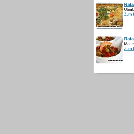
Rata
Überb
Zum 
Rata
Mal e
Zum 