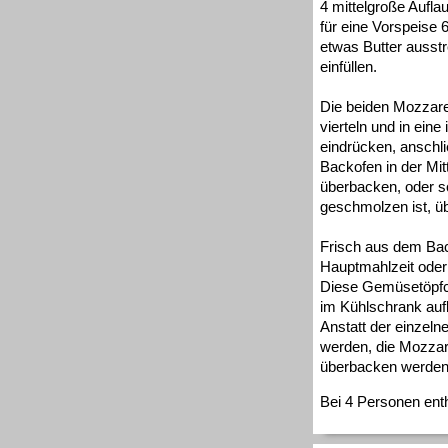
4 mittelgroße Aufl
für eine Vorspeise 6
etwas Butter ausstr
einfüllen.
Die beiden Mozzarel
vierteln und in eine
eindrücken, anschli
Backofen in der Mit
überbacken, oder s
geschmolzen ist, ü
Frisch aus dem Bac
Hauptmahlzeit oder 
Diese Gemüsetöpfc
im Kühlschrank au
Anstatt der einzeln
werden, die Mozzar
überbacken werden
Bei 4 Personen enth