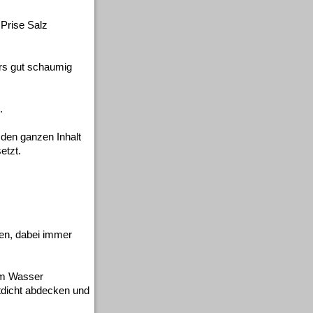
 Prise Salz
rs gut schaumig
.
 den ganzen Inhalt
etzt.
en, dabei immer
tem Wasser
ftdicht abdecken und