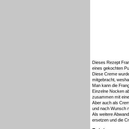
Dieses Rezept Frang
eines gekochten Pud
Diese Creme wurde 
mitgebracht, weshal
Man kann die Frang
Einzelne Nocken ab
zusammen mit einer
Aber auch als Crem
und nach Wunsch no
Als weitere Abwandl
ersetzen und die C