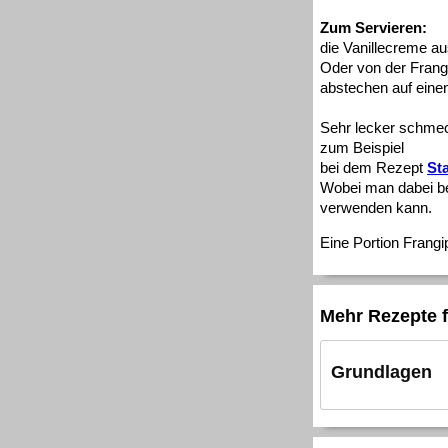
Zum Servieren:
die Vanillecreme au
Oder von der Frang
abstechen auf einen
Sehr lecker schmec
zum Beispiel
bei dem Rezept
St
Wobei man dabei be
verwenden kann.
Eine Portion Frangi
Mehr Rezepte f
Grundlagen