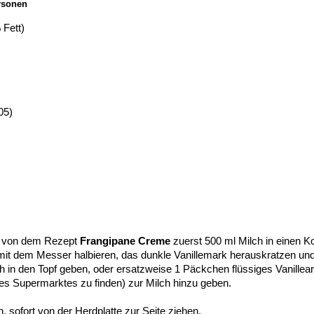
rsonen
 Fett)
05)
ng von dem Rezept
Frangipane Creme
zuerst 500 ml Milch in einen K
 mit dem Messer halbieren, das dunkle Vanillemark herauskratzen u
h in den Topf geben, oder ersatzweise 1 Päckchen flüssiges Vanille
es Supermarktes zu finden) zur Milch hinzu geben.
, sofort von der Herdplatte zur Seite ziehen.