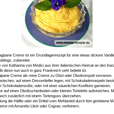
ipane Creme ist ein Grundlagenrezept für eine etwas dickere Vanille
dings, zubereitet.
von Katharina von Medici aus ihrer italienischen Heimat an den fra
b diese nun auch in ganz Frankreich sehr beliebt ist.
ipane Creme als reine Creme zu Obst oder Obstkompott servieren.
stechen, auf einen Dessertteller legen, mit Schokoladenraspeln best
 Schokoladensoße, oder mit einer säuerlichen Konfitüre garnieren.
e auf einen Obstkuchenboden oder kleinen Torteletts aufstreichen. M
ch zusätzlich mit einem Tortenguss überziehen.
ung die Hälfte oder ein Drittel vom Mehlanteil durch fein geriebene
reme mit Amaretto Likör oder Cognac verfeinern.