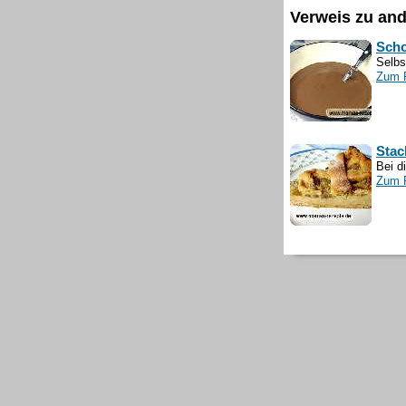
Verweis zu an
Sch
Selbs
Zum 
Stac
Bei d
Zum 