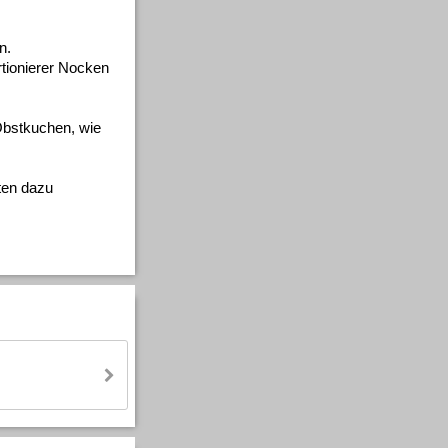
n.
tionierer Nocken
Obstkuchen, wie
ten dazu