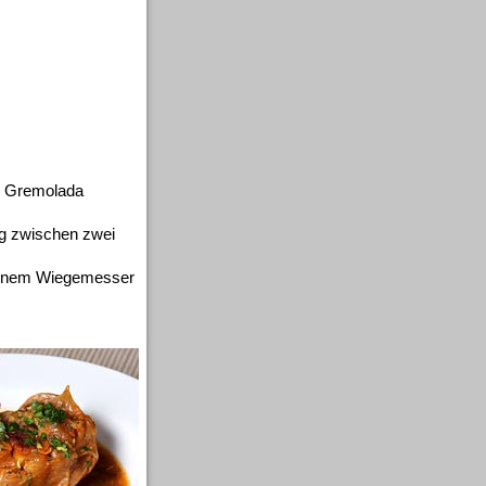
g Gremolada
ig zwischen zwei
t einem Wiegemesser