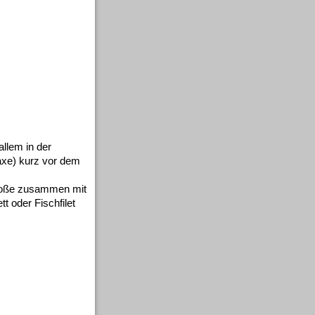
llem in der
axe) kurz vor dem
 Soße zusammen mit
t oder Fischfilet