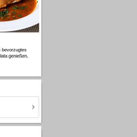
s bevorzugtes
ata genießen.