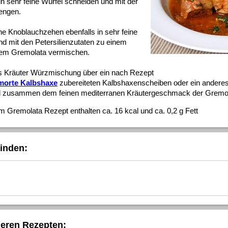
in sehr feine Würfel schneiden und mit der
mengen.
ne Knoblauchzehen ebenfalls in sehr feine
d mit den Petersilienzutaten zu einem
dem Gremolata vermischen.
als Kräuter Würzmischung über ein nach Rezept
morte Kalbshaxe
zubereiteten Kalbshaxenscheiben oder ein andere
nd zusammen dem feinen mediterranen Kräutergeschmack der Gremol
m Gremolata Rezept enthalten ca. 16 kcal und ca. 0,2 g Fett
inden:
deren Rezepten: