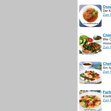
Oss
Der K
Zum 
Chim
Wer C
misse
Zum 
Cher
Am he
Zum 
Farf
Köstl
Zum 