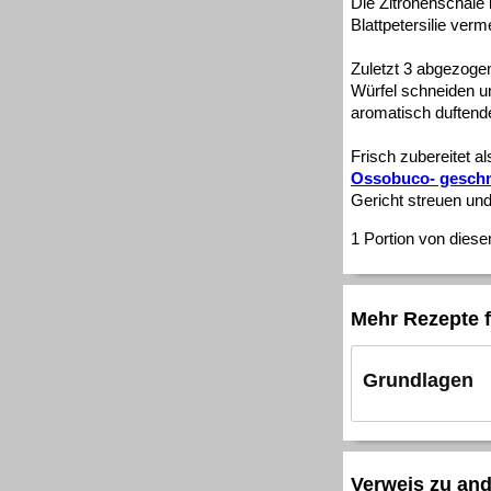
Die Zitronenschale 
Blattpetersilie ver
Zuletzt 3 abgezoge
Würfel schneiden un
aromatisch duften
Frisch zubereitet 
Ossobuco- gesch
Gericht streuen u
1 Portion von diese
Mehr Rezepte f
Grundlagen
Verweis zu an