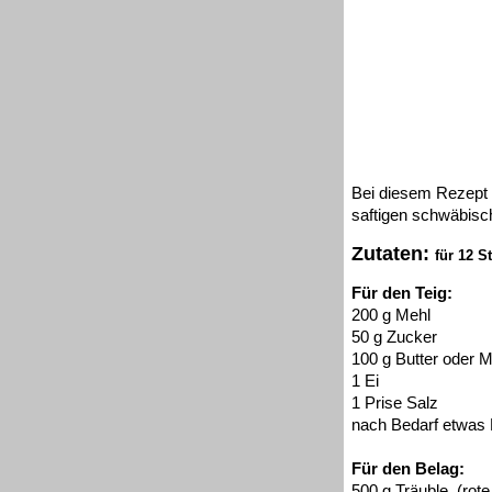
Bei diesem Rezept 
saftigen schwäbis
Zutaten:
für 12 S
Für den Teig:
200 g Mehl
50 g Zucker
100 g Butter oder 
1 Ei
1 Prise Salz
nach Bedarf etwas 
Für den Belag:
500 g Träuble, (rot