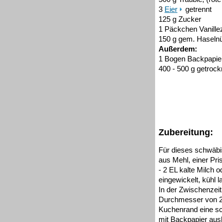
3
Eier
getrennt
125 g Zucker
1 Päckchen Vanille
150 g gem. Haseln
Außerdem:
1 Bogen Backpapie
400 - 500 g getrock
Zubereitung:
Für dieses schwäbi
aus Mehl, einer Pri
- 2 EL kalte Milch 
eingewickelt, kühl l
In der Zwischenzei
Durchmesser von 24
Kuchenrand eine s
mit Backpapier ausl