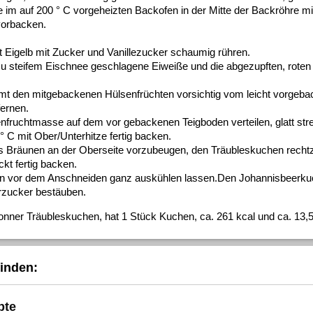
 im auf 200 ° C vorgeheizten Backofen in der Mitte der Backröhre mi
vorbacken.
t Eigelb mit Zucker und Vanillezucker schaumig rühren.
zu steifem Eischnee geschlagene Eiweiße und die abgezupften, roten
t den mitgebackenen Hülsenfrüchten vorsichtig vom leicht vorgeb
ernen.
fruchtmasse auf dem vor gebackenen Teigboden verteilen, glatt str
0° C mit Ober/Unterhitze fertig backen.
s Bräunen an der Oberseite vorzubeugen, den Träubleskuchen rechtze
kt fertig backen.
n vor dem Anschneiden ganz auskühlen lassen.Den Johannisbeerku
rzucker bestäuben.
onner Träubleskuchen, hat 1 Stück Kuchen, ca. 261 kcal und ca. 13,5
inden:
pte