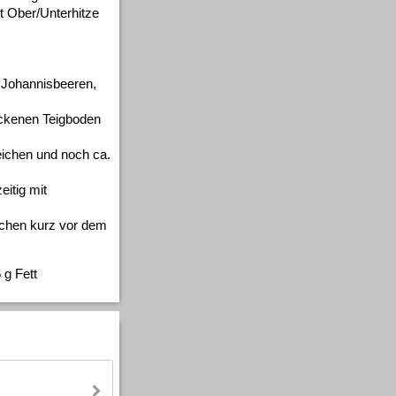
t Ober/Unterhitze
 Johannisbeeren,
ackenen Teigboden
eichen und noch ca.
itig mit
chen kurz vor dem
 g Fett