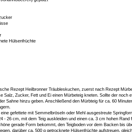
zucker
üsse
r
nete Hülsenfrüchte
sche Rezept Heilbronner Träubleskuchen, zuerst nach Rezept Mürbe
se Salz, Zucker, Fett und Ei einen Mürbeteig kneten. Sollte der noch e
oder Sahne hinzu geben. Anschließend den Mürbteig für ca. 60 Minuten,
agern.
t eine gefettete mit Semmelbröseln oder Mehl ausgestreute Springfo
 - 26 cm, mit dem Teig auskleiden und einen ca. 3 cm hohen Rand 
chöne gerade Form bekommt, den Teigboden vor dem Backen bis üb
egen, darüber ca. 500 g getrocknete Hülsenfrüchte aufstreuen, gleic