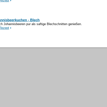
Rezept
nnisbeerkuchen - Blech
ch Johannisbeeren pur als saftige Blechschnitten genießen.
Rezept