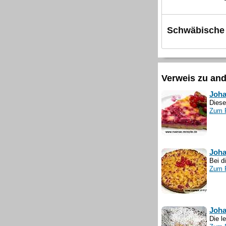
Schwäbische
Verweis zu an
Joha
Diese
Zum 
Joha
Bei d
Zum 
Joha
Die l