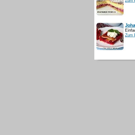
Zum 
Joha
Einfa
Zum 