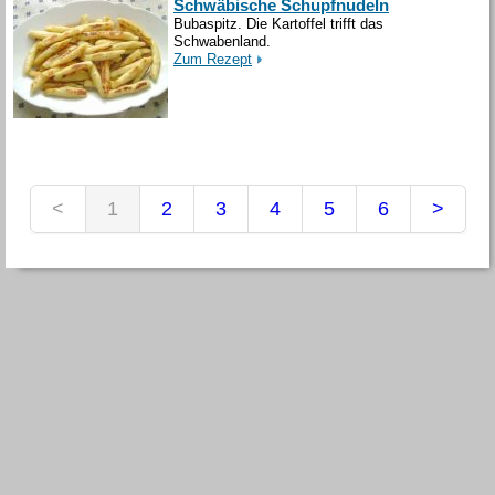
Schwäbische Schupfnudeln
Bubaspitz. Die Kartoffel trifft das
Schwabenland.
Zum Rezept
<
1
2
3
4
5
6
>