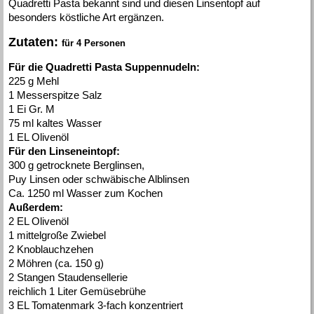
Quadretti Pasta bekannt sind und diesen Linsentopf auf
besonders köstliche Art ergänzen.
Zutaten:
für 4 Personen
Für die Quadretti Pasta Suppennudeln:
225 g Mehl
1 Messerspitze Salz
1 Ei Gr. M
75 ml kaltes Wasser
1 EL Olivenöl
Für den Linseneintopf:
300 g getrocknete Berglinsen,
Puy Linsen oder schwäbische Alblinsen
Ca. 1250 ml Wasser zum Kochen
Außerdem:
2 EL Olivenöl
1 mittelgroße Zwiebel
2 Knoblauchzehen
2 Möhren (ca. 150 g)
2 Stangen Staudensellerie
reichlich 1 Liter Gemüsebrühe
3 EL Tomatenmark 3-fach konzentriert