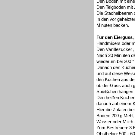
Den Boden mit ein
Den Teigboden mit 
Die Stachelbeeren d
In den vor geheizte
Minuten backen.
Für den Eierguss
,
Handmixers oder m
Den Vanillezucker ,
Nach 20 Minuten d
wiederum bei 200 °
Danach den Kuchen 
und auf diese Weis
den Kuchen aus dem
ob der Guss auch g
Spießchen hängen b
Den heißen Kuchen
danach auf einem K
Hier die Zutaten b
Boden: 200 g Mehl, 
Wasser oder Milch.
Zum Bestreuen: 3 
Obstbelag: 500 - 6