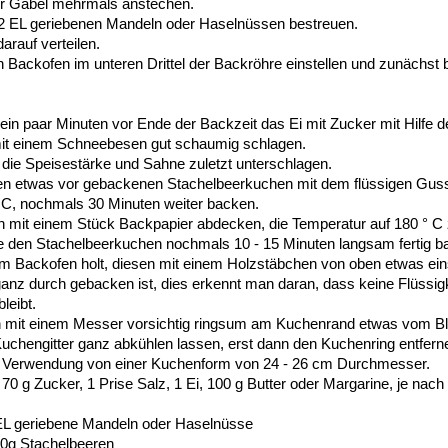
er Gabel mehrmals anstechen.
2 EL geriebenen Mandeln oder Haselnüssen bestreuen.
arauf verteilen.
n Backofen im unteren Drittel der Backröhre einstellen und zunächst b
 ein paar Minuten vor Ende der Backzeit das Ei mit Zucker mit Hilfe d
it einem Schneebesen gut schaumig schlagen.
 die Speisestärke und Sahne zuletzt unterschlagen.
en etwas vor gebackenen Stachelbeerkuchen mit dem flüssigen Gus
 C, nochmals 30 Minuten weiter backen.
mit einem Stück Backpapier abdecken, die Temperatur auf 180 ° C 
e den Stachelbeerkuchen nochmals 10 - 15 Minuten langsam fertig 
 Backofen holt, diesen mit einem Holzstäbchen von oben etwas ein
anz durch gebacken ist, dies erkennt man daran, dass keine Flüssi
leibt.
 mit einem Messer vorsichtig ringsum am Kuchenrand etwas vom Bl
uchengitter ganz abkühlen lassen, erst dann den Kuchenring entfern
ei Verwendung von einer Kuchenform von 24 - 26 cm Durchmesser.
70 g Zucker, 1 Prise Salz, 1 Ei, 100 g Butter oder Margarine, je nach
EL geriebene Mandeln oder Haselnüsse
00g Stachelbeeren