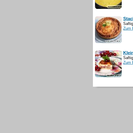
Stac
Safti
Zum 
Klei
Safti
Zum 