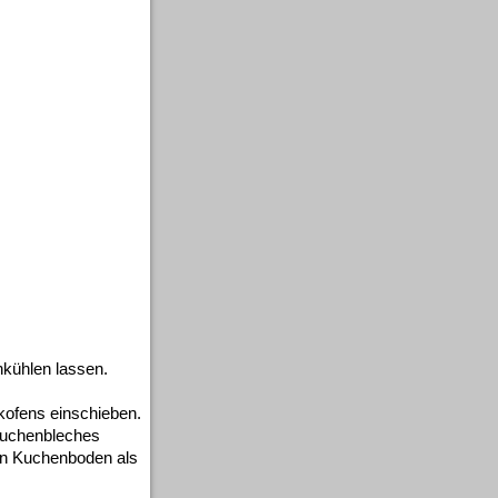
hkühlen lassen.
kofens einschieben.
 Kuchenbleches
den Kuchenboden als