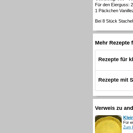
Für den Eierguss: 2
1 Päckchen Vanille
Bei 8 Stück Stachel
Mehr Rezepte f
Rezepte für k
Rezepte mit 
Verweis zu an
Klei
Für e
Zum 