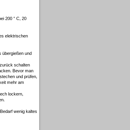
ei 200 ° C, 20
es elektrischen
s übergießen und
zurück schalten
backen. Bevor man
stechen und prüfen,
gkeit mehr am
ech lockern,
en.
 Bedarf wenig kaltes