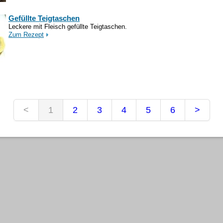
Gefüllte Teigtaschen
Leckere mit Fleisch gefüllte Teigtaschen.
Zum Rezept
<
1
2
3
4
5
6
>