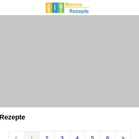
 Rezepte
<
1
2
3
4
5
6
>